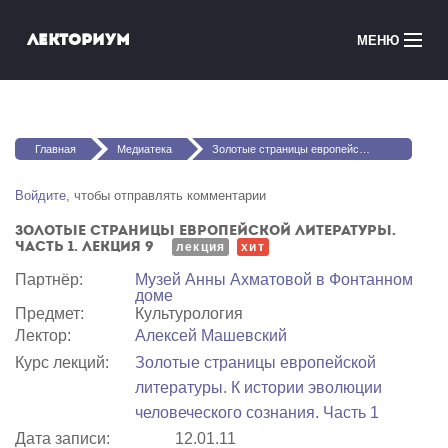
Перейти к основному содержанию
Лекториум
МЕНЮ
Онлайн-курсы
Вы здесь
Медиатека
Главная
Медиатека
Золотые страницы европейской литературы. Часть 1. Лекция 9
Онлайн-школы
Войдите
, чтобы отправлять комментарии
Золотые страницы европейской литературы.
Courses in English
Часть 1. Лекция 9
лекция
хит
Партнёр:
Музей Анны Ахматовой в Фонтанном
Войти
доме
Предмет:
Культурология
Лектор:
Алексей Машевский
Курс лекций:
Золотые страницы европейской
литературы. К истории эволюции
человеческого сознания. Часть 1
Дата записи:
12.01.11