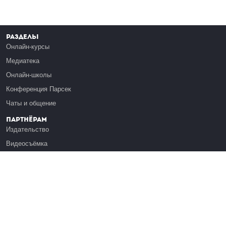
Разделы
Онлайн-курсы
Медиатека
Онлайн-школы
Конференция Парсек
Чаты и общение
Партнёрам
Издательство
Видеосъёмка
Обучение сотрудников
Платформа Эдуардо
Медиагранты
Публикация
Реклама