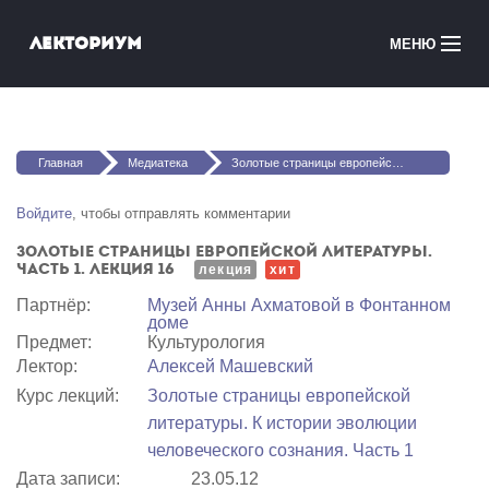
Перейти к основному содержанию
Лекториум
МЕНЮ
Онлайн-курсы
Вы здесь
Медиатека
Главная
Медиатека
Золотые страницы европейской литературы. Часть 1. Лекция 16
Онлайн-школы
Войдите
, чтобы отправлять комментарии
Золотые страницы европейской литературы.
Courses in English
Часть 1. Лекция 16
лекция
хит
Партнёр:
Музей Анны Ахматовой в Фонтанном
Войти
доме
Предмет:
Культурология
Лектор:
Алексей Машевский
Курс лекций:
Золотые страницы европейской
литературы. К истории эволюции
человеческого сознания. Часть 1
Дата записи:
23.05.12