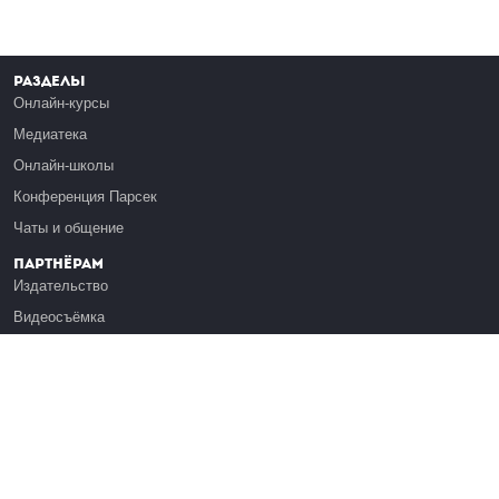
Разделы
Онлайн-курсы
Медиатека
Онлайн-школы
Конференция Парсек
Чаты и общение
Партнёрам
Издательство
Видеосъёмка
Обучение сотрудников
Платформа Эдуардо
Медиагранты
Публикация
Реклама