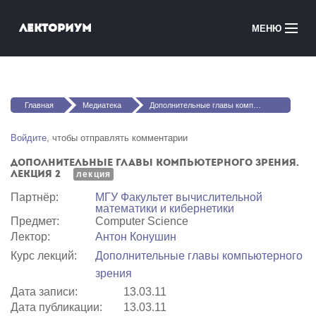
Перейти к основному содержанию
Лекториум
МЕНЮ
Онлайн-курсы
Вы здесь
Медиатека
Главная
Медиатека
Дополнительные главы компьютерного зрения. Лекция 2
Онлайн-школы
Войдите
, чтобы отправлять комментарии
Дополнительные главы компьютерного зрения.
Courses in English
Лекция 2
лекция
Партнёр:
МГУ Факультет вычислительной
Войти
математики и кибернетики
Предмет:
Computer Science
Лектор:
Антон Конушин
Курс лекций:
Дополнительные главы компьютерного
зрения
Дата записи:
13.03.11
Дата публикации:
13.03.11