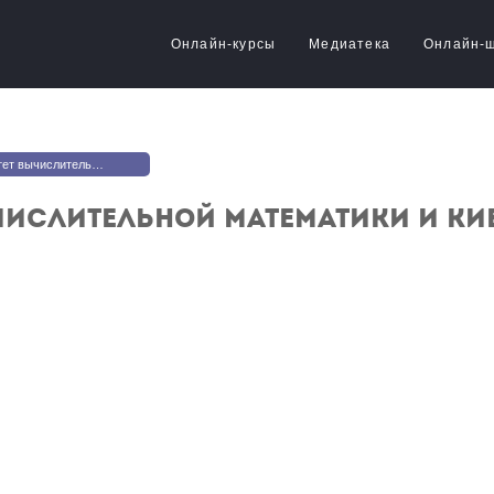
Онлайн-курсы
Медиатека
Онлайн-
льной математики и кибернетики
числительной математики и ки