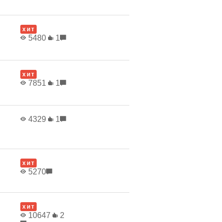
хит
5480
1
хит
7851
1
4329
1
хит
5270
хит
10647
2