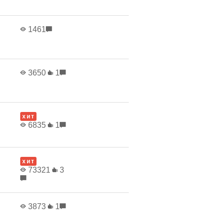
1461
3650
1
хит
6835
1
хит
73321
3
3873
1