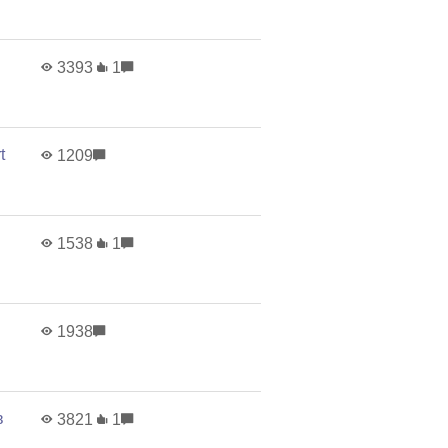
3393
1
t
1209
1538
1
1938
в
3821
1