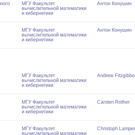
ного
МГУ Факультет
Антон Конушин
вычислительной математики
и кибернетики
МГУ Факультет
Антон Конушин
вычислительной математики
и кибернетики
МГУ Факультет
Andrew Fitzgibb
вычислительной математики
и кибернетики
МГУ Факультет
Carsten Rother
вычислительной математики
и кибернетики
МГУ Факультет
Christoph Lamper
вычислительной математики