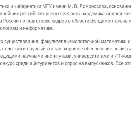
ики и кибернетики МГУ имени М. В. Ломоносова, основанны
рупнейших российских ученых XX века академика Андрея Ни
 России по подготовке кадров в области фундаментальных
ологиям и информатике.
го существования, факультет вычислительной математики и
тельский и научный состав, хорошее обеспечение вычисли
ведущими научными институтами, университетами и ИТ-комп
конкурс среди абитуриентов и спрос на выпускников. Все эт