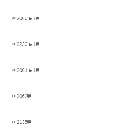
2060
1
2233
1
2001
1
2062
2135