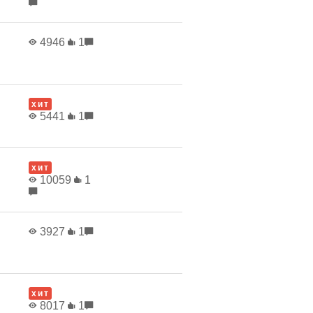
4946
1
хит
5441
1
хит
10059
1
3927
1
хит
8017
1