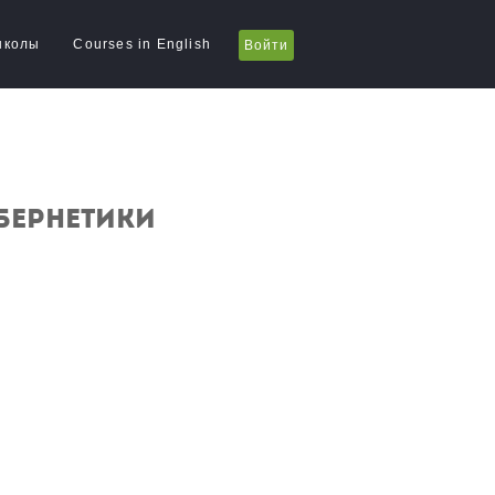
школы
Courses in English
Войти
бернетики