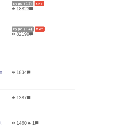
курс (11)
хит
18823
курс (14)
хит
82199
on
1834
1387
t
1460
1