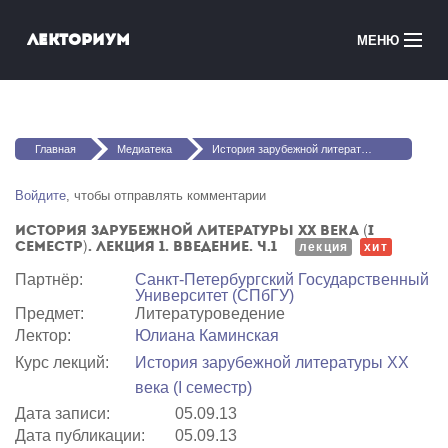
Перейти к основному содержанию
Лекториум
МЕНЮ
Онлайн-курсы
Вы здесь
Медиатека
Главная
Медиатека
История зарубежной литературы XX века (I семестр). Лекция 1. Введение. Ч.1
Онлайн-школы
Войдите
, чтобы отправлять комментарии
История зарубежной литературы XX века (I
Courses in English
семестр). Лекция 1. Введение. Ч.1
лекция
хит
Партнёр:
Санкт-Петербургский Государственный
Войти
Университет (СПбГУ)
Предмет:
Литературоведение
Лектор:
Юлиана Каминская
Курс лекций:
История зарубежной литературы XX
века (I семестр)
Дата записи:
05.09.13
Дата публикации:
05.09.13