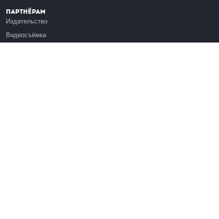
Партнёрам
Издательство
Видеосъёмка
Обучение сотрудников
Платформа Эдуардо
Медиагранты
Публикация
Реклама
Реквизиты
Инфо
О Лекториуме
Вакансии
Поддержать проект
Правовая информация
Контакты
Оферта