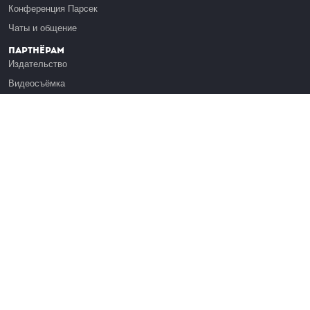
Конференция Парсек
Чаты и общение
Партнёрам
Издательство
Видеосъёмка
Обучение сотрудников
Платформа Эдуардо
Медиагранты
Публикация
Реклама
Реквизиты
Инфо
О Лекториуме
Вакансии
Поддержать проект
Правовая информация