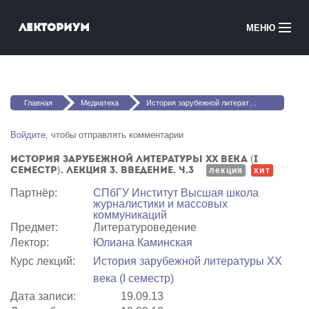
Перейти к основному содержанию
Лекториум
МЕНЮ
Онлайн-курсы
Вы здесь
Медиатека
Главная
Медиатека
История зарубежной литературы XX века (I семестр). Лекция 3. Введение. Ч.3
Онлайн-школы
Войдите
, чтобы отправлять комментарии
История зарубежной литературы XX века (I
Courses in English
семестр). Лекция 3. Введение. Ч.3
лекция
хит
Партнёр:
СПбГУ Институт Высшая школа
Войти
журналистики и массовых
коммуникаций
Предмет:
Литературоведение
Лектор:
Юлиана Каминская
Курс лекций:
История зарубежной литературы XX
века (I семестр)
Дата записи:
19.09.13