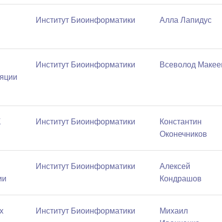
Институт Биоинформатики
Алла Лапидус
Институт Биоинформатики
Всеволод Макее
ляции
К
Институт Биоинформатики
Константин
Оконечников
Институт Биоинформатики
Алексей
ии
Кондрашов
х
Институт Биоинформатики
Михаил