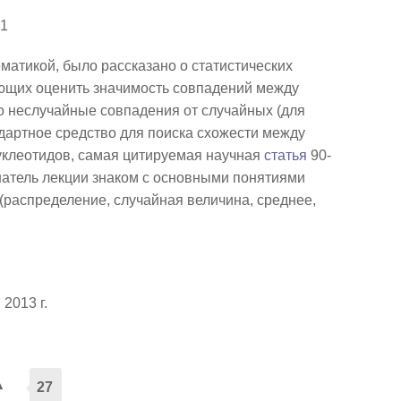
 1
матикой, было рассказано о статистических
яющих оценить значимость совпадений между
о неслучайные совпадения от случайных (для
дартное средство для поиска схожести между
уклеотидов, самая цитируемая научная
статья
90-
ушатель лекции знаком с основными понятиями
 (распределение, случайная величина, среднее,
2013 г.
а
27