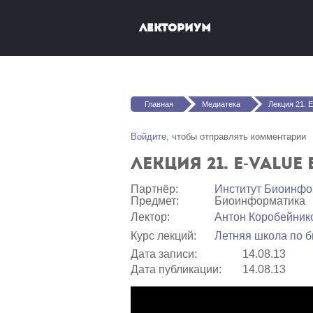
Перейти к основному содержанию
Лекториум
Вы здесь
Главная
Медиатека
Лекция 21. E-va
Войдите
, чтобы отправлять комментарии
Лекция 21. E-value 
Партнёр:
Институт Биоинфо
Предмет:
Биоинформатика
Лектор:
Антон Коробейник
Курс лекций:
Летняя школа по 
Дата записи:
14.08.13
Дата публикации:
14.08.13