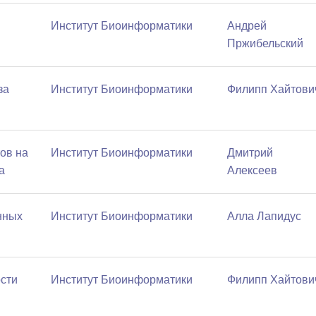
Институт Биоинформатики
Андрей
Пржибельский
за
Институт Биоинформатики
Филипп Хайтови
ов на
Институт Биоинформатики
Дмитрий
а
Алексеев
нных
Институт Биоинформатики
Алла Лапидус
сти
Институт Биоинформатики
Филипп Хайтови