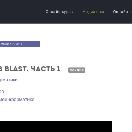
Онлайн-курсы
Медиатека
Онлайн-
lue в BLAST. Часть 1
в BLAST. Часть 1
лекция
рматики
ов
биоинформатике