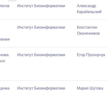
логов
Институт Биоинформатики
Александр
Карабельский
Институт Биоинформатики
Константин
Оконечников
ления
енома
Институт Биоинформатики
Егор Прохорчук
рых
ценка
Институт Биоинформатики
Мария Шутова