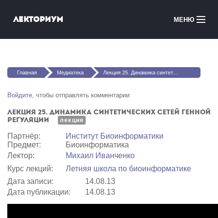
Перейти к основному содержанию
Лекториум
МЕНЮ
Онлайн-курсы
Вы здесь
Медиатека
Главная
Медиатека
Лекция 25. Динамика синтетических сетей генной регуляции
Онлайн-школы
Войдите
, чтобы отправлять комментарии
Лекция 25. Динамика синтетических сетей генной
Courses in English
регуляции
лекция
Партнёр:
Институт Биоинформатики
Войти
Предмет:
Биоинформатика
Лектор:
Михаил Иванченко
Курс лекций:
Летняя школа по биоинформатике
Дата записи:
14.08.13
Дата публикации:
14.08.13