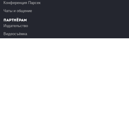
Конференция Парсек
Чаты и общение
Партнёрам
Издательство
Видеосъёмка
Обучение сотрудников
Платформа Эдуардо
Медиагранты
Публикация
Реклама
Реквизиты
Инфо
О Лекториуме
Вакансии
Поддержать проект
Правовая информация