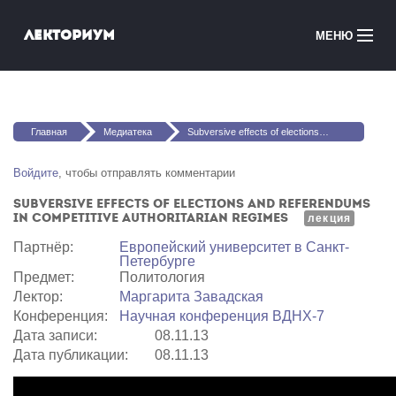
Перейти к основному содержанию
Лекториум
МЕНЮ
Онлайн-курсы
Вы здесь
Медиатека
Главная
Медиатека
Subversive effects of elections and referendums in competitive authoritarian regimes
Онлайн-школы
Войдите
, чтобы отправлять комментарии
Subversive effects of elections and referendums
Courses in English
in competitive authoritarian regimes
лекция
Партнёр:
Европейский университет в Санкт-
Войти
Петербурге
Предмет:
Политология
Лектор:
Маргарита Завадская
Конференция:
Научная конференция ВДНХ-7
Дата записи:
08.11.13
Дата публикации:
08.11.13