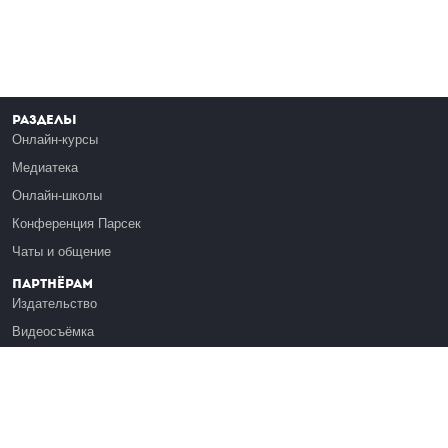
Разделы
Онлайн-курсы
Медиатека
Онлайн-школы
Конференция Парсек
Чаты и общение
Партнёрам
Издательство
Видеосъёмка
Обучение сотрудников
Платформа Эдуардо
Медиагранты
Публикация