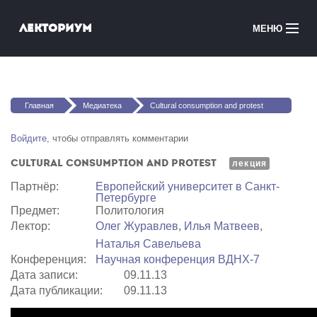
Перейти к основному содержанию
Лекториум
МЕНЮ
Онлайн-курсы
Вы здесь
Медиатека
Главная
Медиатека
Cultural consumption and protest
Онлайн-школы
Войдите
, чтобы отправлять комментарии
Cultural consumption and protest
Courses in English
лекция
Партнёр:
Европейский университет в Санкт-
Петербурге
Войти
Предмет:
Политология
Лектор:
Олег Журавлев
,
Илья Матвеев
,
Наталья Савельева
Конференция:
Научная конференция ВДНХ-7
Дата записи:
09.11.13
Дата публикации:
09.11.13