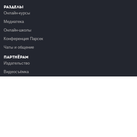
Разделы
Онлайн-курсы
Медиатека
Онлайн-школы
Конференция Парсек
Чаты и общение
Партнёрам
Издательство
Видеосъёмка
Обучение сотрудников
Платформа Эдуардо
Медиагранты
Публикация
Реклама
Реквизиты
Инфо