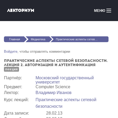
Перейти к основному содержанию
Лекториум
МЕНЮ
Онлайн-курсы
Вы здесь
Медиатека
Главная
Медиатека
Практические аспекты сетевой безопасности. Лекция 2. Авторизация и аутентификация
Онлайн-школы
Войдите
, чтобы отправлять комментарии
Практические аспекты сетевой безопасности.
Courses in English
Лекция 2. Авторизация и аутентификация
лекция
Войти
Партнёр:
Московский государственный
университет
Предмет:
Computer Science
Лектор:
Владимир Иванов
Курс лекций:
Практические аспекты сетевой
безопасности
Дата записи:
28.02.13