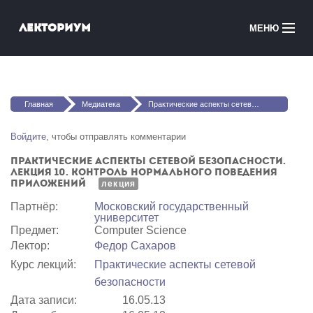
Перейти к основному содержанию
Лекториум
МЕНЮ
Онлайн-курсы
Вы здесь
Медиатека
Главная
Медиатека
Практические аспекты сетевой безопасности. Лекция 10. Контроль нормального поведения приложений
Онлайн-школы
Войдите
, чтобы отправлять комментарии
Практические аспекты сетевой безопасности.
Courses in English
Лекция 10. Контроль нормального поведения
приложений
лекция
Войти
Партнёр:
Московский государственный
университет
Предмет:
Computer Science
Лектор:
Федор Сахаров
Курс лекций:
Практические аспекты сетевой
безопасности
Дата записи:
16.05.13