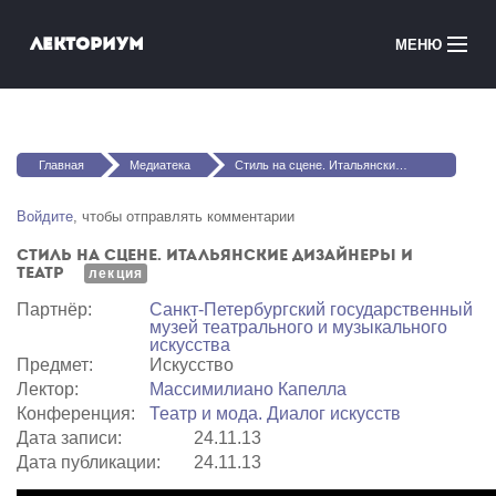
Перейти к основному содержанию
Лекториум
МЕНЮ
Онлайн-курсы
Вы здесь
Медиатека
Главная
Медиатека
Стиль на сцене. Итальянские дизайнеры и театр
Онлайн-школы
Войдите
, чтобы отправлять комментарии
Стиль на сцене. Итальянские дизайнеры и
Courses in English
театр
лекция
Партнёр:
Санкт-Петербургский государственный
Войти
музей театрального и музыкального
искусства
Предмет:
Искусство
Лектор:
Массимилиано Капелла
Конференция:
Театр и мода. Диалог искусств
Дата записи:
24.11.13
Дата публикации:
24.11.13