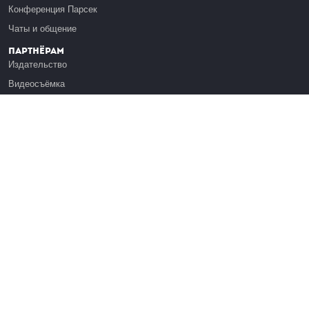
Конференция Парсек
Чаты и общение
Партнёрам
Издательство
Видеосъёмка
Обучение сотрудников
Платформа Эдуардо
Медиагранты
Публикация
Реклама
Реквизиты
Инфо
О Лекториуме
Вакансии
Поддержать проект
Правовая информация