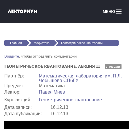
Перейти к основному содержанию
Лекториум
МЕНЮ
Онлайн-курсы
Вы здесь
Медиатека
Главная
Медиатека
Геометрическое квантование. Лекция 11
Онлайн-школы
Войдите
, чтобы отправлять комментарии
Геометрическое квантование. Лекция 11
Courses in English
лекция
Партнёр:
Математичеcкая лаборатория им. П.Л.
Чебышева СПбГУ
Войти
Предмет:
Математика
Лектор:
Павел Мнев
Курс лекций:
Геометрическое квантование
Дата записи:
16.12.13
Дата публикации:
16.12.13