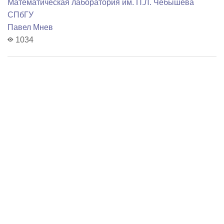
Математичеcкая лаборатория им. П.Л. Чебышева
СПбГУ
Павел Мнев
1034