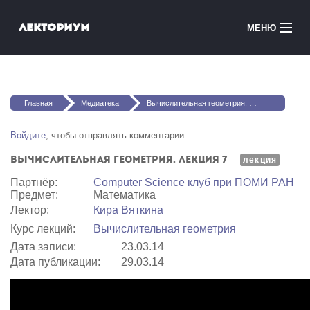
Перейти к основному содержанию
Лекториум
МЕНЮ
Онлайн-курсы
Вы здесь
Медиатека
Главная
Медиатека
Вычислительная геометрия. Лекция 7
Онлайн-школы
Войдите
, чтобы отправлять комментарии
Вычислительная геометрия. Лекция 7
Courses in English
лекция
Партнёр:
Computer Science клуб при ПОМИ РАН
Предмет:
Математика
Войти
Лектор:
Кира Вяткина
Курс лекций:
Вычислительная геометрия
Дата записи:
23.03.14
Дата публикации:
29.03.14