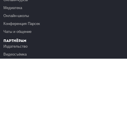
Медиатека
Онлайн-школы
Конференция Парсек
Чаты и общение
Партнёрам
Издательство
Видеосъёмка
Обучение сотрудников
Платформа Эдуардо
Медиагранты
Публикация
Реклама
Реквизиты
Инфо
О Лекториуме
Вакансии