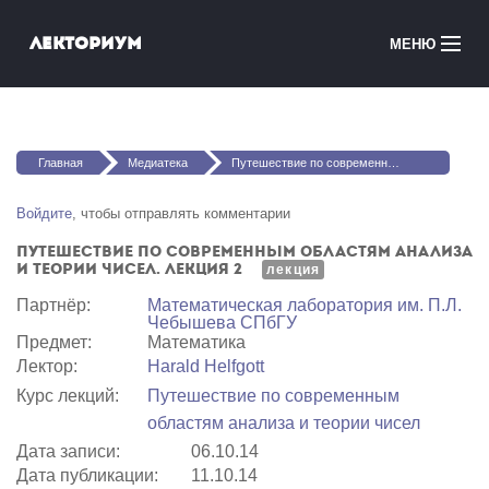
Перейти к основному содержанию
Лекториум
МЕНЮ
Онлайн-курсы
Вы здесь
Медиатека
Главная
Медиатека
Путешествие по современным областям анализа и теории чисел. Лекция 2
Онлайн-школы
Войдите
, чтобы отправлять комментарии
Путешествие по современным областям анализа
Courses in English
и теории чисел. Лекция 2
лекция
Партнёр:
Математичеcкая лаборатория им. П.Л.
Войти
Чебышева СПбГУ
Предмет:
Математика
Лектор:
Harald Helfgott
Курс лекций:
Путешествие по современным
областям анализа и теории чисел
Дата записи:
06.10.14
Дата публикации:
11.10.14