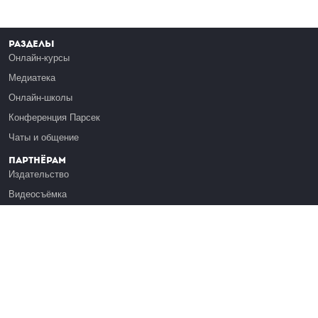
Разделы
Онлайн-курсы
Медиатека
Онлайн-школы
Конференция Парсек
Чаты и общение
Партнёрам
Издательство
Видеосъёмка
Обучение сотрудников
Платформа Эдуардо
Медиагранты
Публикация
Реклама
Реквизиты