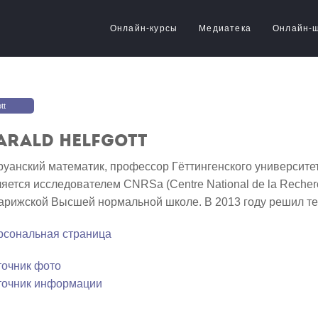
Онлайн-курсы
Медиатека
Онлайн-
tt
arald Helfgott
уанский математик, профессор Гёттингенского университет
яется исследователем CNRSа (Centre National de la Recherc
арижской Высшей нормальной школе. В 2013 году решил т
рсональная страница
точник фото
точник информации