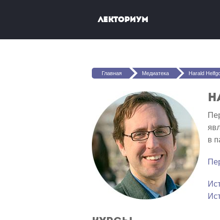
Перейти к основному содержанию
Лекториум
Вы здесь
Главная
Медиатека
Harald Helfgo
H
Пер
явл
в п
Пе
Ис
Ис