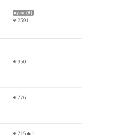
курс (9)
2591
950
776
715
1