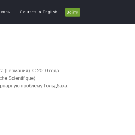
школы
Courses in English
Войти
а (Германия). С 2010 года
he Scientifique)
ернарную проблему Гольдбаха.