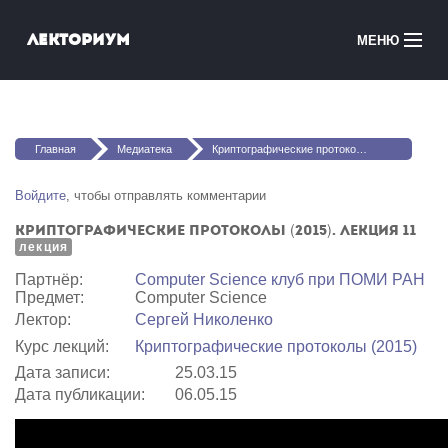
Перейти к основному содержанию
Лекториум
МЕНЮ
Онлайн-курсы
Вы здесь
Медиатека
Главная
Медиатека
Криптографические протоколы (2015). Лекция 11
Онлайн-школы
Войдите
, чтобы отправлять комментарии
Криптографические протоколы (2015). Лекция 11
Courses in English
лекция
Партнёр:
Computer Science клуб при ПОМИ РАН
Войти
Предмет:
Computer Science
Лектор:
Сергей Николенко
Курс лекций:
Криптографические протоколы (2015)
Дата записи:
25.03.15
Дата публикации:
06.05.15