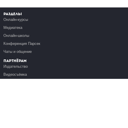
Разделы
Онлайн-курсы
Медиатека
Онлайн-школы
Конференция Парсек
Чаты и общение
Партнёрам
Издательство
Видеосъёмка
Обучение сотрудников
Платформа Эдуардо
Медиагранты
Публикация
Реклама
Реквизиты