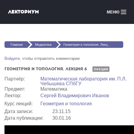
Перейти к основному содержанию
Лекториум
МЕНЮ
Онлайн-курсы
Вы здесь
Медиатека
Главная
Медиатека
Геометрия и топология. Лекция 6
Онлайн-школы
Войдите
, чтобы отправлять комментарии
Геометрия и топология. Лекция 6
Courses in English
лекция
Партнёр:
Математичеcкая лаборатория им. П.Л.
Чебышева СПбГУ
Войти
Предмет:
Математика
Лектор:
Сергей Владимирович Иванов
Курс лекций:
Геометрия и топология
Дата записи:
23.11.15
Дата публикации:
30.01.16