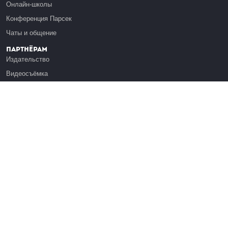
Онлайн-школы
Конференция Парсек
Чаты и общение
Партнёрам
Издательство
Видеосъёмка
Обучение сотрудников
Платформа Эдуардо
Медиагранты
Публикация
Реклама
Реквизиты
Инфо
О Лекториуме
Вакансии
Поддержать проект