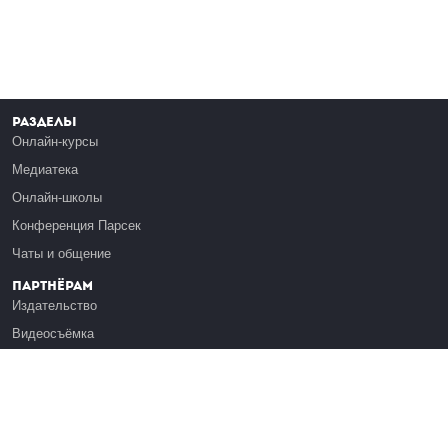
Разделы
Онлайн-курсы
Медиатека
Онлайн-школы
Конференция Парсек
Чаты и общение
Партнёрам
Издательство
Видеосъёмка
Обучение сотрудников
Платформа Эдуардо
Медиагранты
Публикация