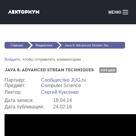
Перейти к основному содержанию
Лекториум
МЕНЮ
Онлайн-курсы
Вы здесь
Медиатека
Главная
Медиатека
Java 8: Advanced Stream Techniques
Онлайн-школы
Войдите
, чтобы отправлять комментарии
Java 8: Advanced Stream Techniques
Courses in English
лекция
Партнёр:
Сообщество JUG.ru
Предмет:
Computer Science
Войти
Лектор:
Сергей Куксенко
Дата записи:
18.04.14
Дата публикации:
24.02.16