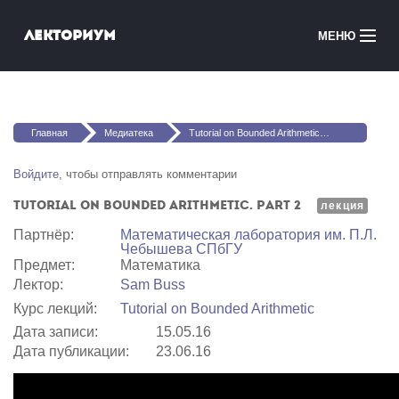
Перейти к основному содержанию
Лекториум
МЕНЮ
Онлайн-курсы
Вы здесь
Медиатека
Главная
Медиатека
Tutorial on Bounded Arithmetic. Part 2
Онлайн-школы
Войдите
, чтобы отправлять комментарии
Tutorial on Bounded Arithmetic. Part 2
Courses in English
лекция
Партнёр:
Математичеcкая лаборатория им. П.Л.
Чебышева СПбГУ
Войти
Предмет:
Математика
Лектор:
Sam Buss
Курс лекций:
Tutorial on Bounded Arithmetic
Дата записи:
15.05.16
Дата публикации:
23.06.16