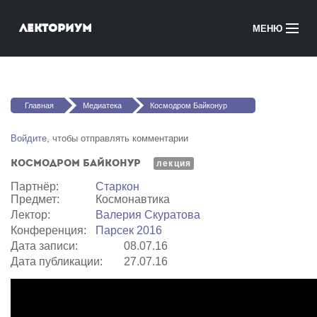
Перейти к основному содержанию
Лекториум
МЕНЮ
Онлайн-курсы
Вы здесь
Медиатека
Главная
Медиатека
Космодром Байконур
Онлайн-школы
Войдите
, чтобы отправлять комментарии
Космодром Байконур
Courses in English
лекция
Партнёр:
Старкон
Предмет:
Космонавтика
Войти
Лектор:
Валерия Скуратова
Конференция:
Парсек 2016
Дата записи:
08.07.16
Дата публикации:
27.07.16