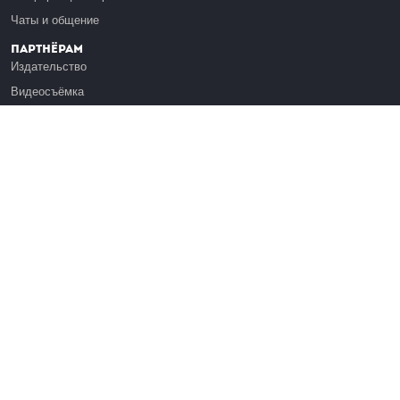
Чаты и общение
Партнёрам
Издательство
Видеосъёмка
Обучение сотрудников
Платформа Эдуардо
Медиагранты
Публикация
Реклама
Реквизиты
Инфо
О Лекториуме
Вакансии
Поддержать проект
Правовая информация
Контакты