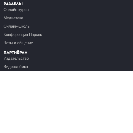
Разделы
Онлайн-курсы
Медиатека
Онлайн-школы
Конференция Парсек
Чаты и общение
Партнёрам
Издательство
Видеосъёмка
Обучение сотрудников
Платформа Эдуардо
Медиагранты
Публикация
Реклама
Реквизиты
Инфо
О Лекториуме