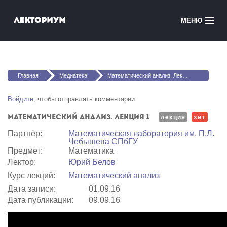
Перейти к основному содержанию
Лекториум
МЕНЮ
Онлайн-курсы
Вы здесь
Медиатека
Главная
Медиатека
Математический анализ. Лекция 1
Онлайн-школы
Войдите
, чтобы отправлять комментарии
Математический анализ. Лекция 1
Courses in English
лекция
хит
Партнёр:
Математичеcкая лаборатория им. П.Л.
Чебышева СПбГУ
Войти
Предмет:
Математика
Лектор:
Юрий Белов
Курс лекций:
Математический анализ
Дата записи:
01.09.16
Дата публикации:
09.09.16