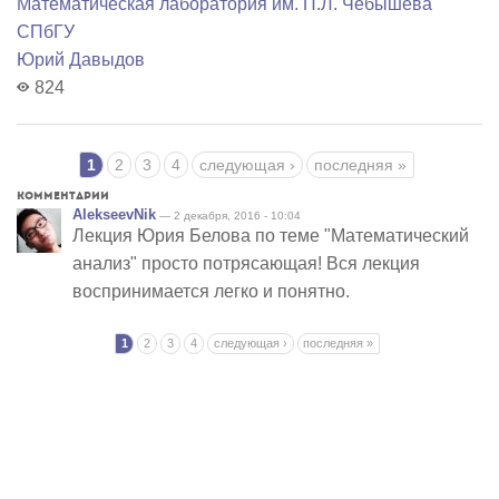
Математичеcкая лаборатория им. П.Л. Чебышева
СПбГУ
Юрий Давыдов
824
Страницы
1
2
3
4
следующая ›
последняя »
Комментарии
AlekseevNik
— 2 декабря, 2016 - 10:04
Лекция Юрия Белова по теме "Математический
анализ" просто потрясающая! Вся лекция
воспринимается легко и понятно.
Страницы
1
2
3
4
следующая ›
последняя »