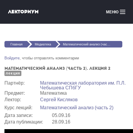
Перейти к основному содержанию
Лекториум
МЕНЮ
Онлайн-курсы
Вы здесь
Медиатека
Главная
Медиатека
Математический анализ (часть 2). Лекция 2
Онлайн-школы
Войдите
, чтобы отправлять комментарии
Математический анализ (часть 2). Лекция 2
Courses in English
лекция
Партнёр:
Математичеcкая лаборатория им. П.Л.
Войти
Чебышева СПбГУ
Предмет:
Математика
Лектор:
Сергей Кисляков
Курс лекций:
Математический анализ (часть 2)
Дата записи:
05.09.16
Дата публикации:
28.09.16