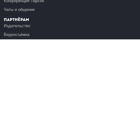
Конференция Парсек
Чаты и общение
Партнёрам
Издательство
Видеосъёмка
Обучение сотрудников
Платформа Эдуардо
Медиагранты
Публикация
Реклама
Реквизиты
Инфо
О Лекториуме
Вакансии
Поддержать проект
Правовая информация
Контакты