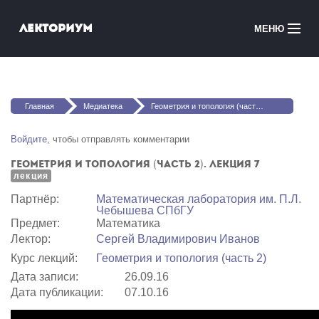
Перейти к основному содержанию
Лекториум
МЕНЮ
Онлайн-курсы
Вы здесь
Медиатека
Главная
Медиатека
Геометрия и топология (часть 2). Лекция 7
Онлайн-школы
Войдите
, чтобы отправлять комментарии
Геометрия и топология (часть 2). Лекция 7
Courses in English
лекция
Партнёр:
Математичеcкая лаборатория им. П.Л.
Войти
Чебышева СПбГУ
Предмет:
Математика
Лектор:
Сергей Владимирович Иванов
Курс лекций:
Геометрия и топология (часть 2)
Дата записи:
26.09.16
Дата публикации:
07.10.16