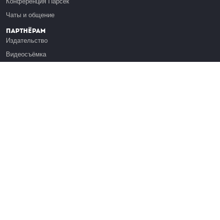
Конференция Парсек
Чаты и общение
Партнёрам
Издательство
Видеосъёмка
Обучение сотрудников
Платформа Эдуардо
Медиагранты
Публикация
Реклама
Реквизиты
Инфо
О Лекториуме
Вакансии
Поддержать проект
Правовая информация
Контакты