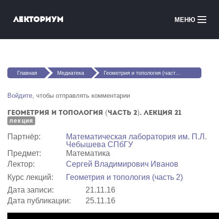
Перейти к основному содержанию
Лекториум
МЕНЮ
Онлайн-курсы
Вы здесь
Медиатека
Главная
Медиатека
Геометрия и топология (часть 2). Лекция 21
Онлайн-школы
Войдите
, чтобы отправлять комментарии
Геометрия и топология (часть 2). Лекция 21
Courses in English
лекция
Партнёр:
Математичеcкая лаборатория им. П.Л.
Войти
Чебышева СПбГУ
Предмет:
Математика
Лектор:
Сергей Владимирович Иванов
Курс лекций:
Геометрия и топология (часть 2)
Дата записи:
21.11.16
Дата публикации:
25.11.16