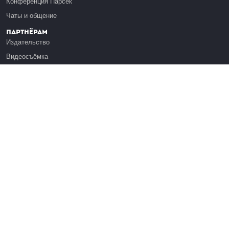
Конференция Парсек
Чаты и общение
Партнёрам
Издательство
Видеосъёмка
Обучение сотрудников
Платформа Эдуардо
Медиагранты
Публикация
Реклама
Реквизиты
Инфо
О Лекториуме
Вакансии
Поддержать проект
Правовая информация
Контакты