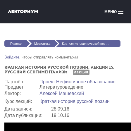
Перейти к основному содержанию
Лекториум
МЕНЮ
Онлайн-курсы
Вы здесь
Медиатека
Главная
Медиатека
Краткая история русской поэзии. Лекция 15. Русский сентиментализм
Онлайн-школы
Войдите
, чтобы отправлять комментарии
Краткая история русской поэзии. Лекция 15.
Courses in English
Русский сентиментализм
лекция
Партнёр:
Проект Нефиктивное образование
Войти
Предмет:
Литературоведение
Лектор:
Алексей Машевский
Курс лекций:
Краткая история русской поэзии
Дата записи:
28.09.16
Дата публикации:
19.10.16