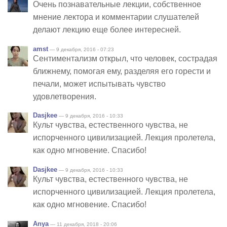
Очень познавательные лекции, собственное
мнение лектора и комментарии слушателей
делают лекцию еще более интересней.
amst
— 9 декабря, 2016 - 07:23
Сенти­ментализм открыл, что человек, сострадая
ближнему, помогая ему, разделяя его горести и
печали, может испытывать чувство
удовлетворения.
Dasjkee
— 9 декабря, 2016 - 10:33
Культ чувства, естественного чувства, не
испорченного цивилизацией. Лекция пролетела,
как одно мгновение. Спасибо!
Dasjkee
— 9 декабря, 2016 - 10:33
Культ чувства, естественного чувства, не
испорченного цивилизацией. Лекция пролетела,
как одно мгновение. Спасибо!
Anya
— 11 декабря, 2018 - 20:06