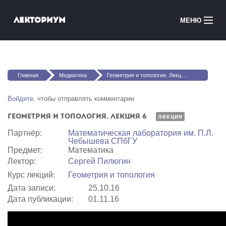
Перейти к основному содержанию
Лекториум
МЕНЮ
Онлайн-курсы
Вы здесь
Медиатека
Главная
Медиатека
Геометрия и топология. Лекция 6
Онлайн-школы
Войдите
, чтобы отправлять комментарии
Геометрия и топология. Лекция 6
Courses in English
лекция
Партнёр:
Математичеcкая лаборатория им. П.Л.
Чебышева СПбГУ
Войти
Предмет:
Математика
Лектор:
Сергей Пилюгин
Курс лекций:
Геометрия и топология
Дата записи:
25.10.16
Дата публикации:
01.11.16