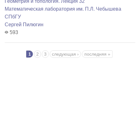
Геометрия и топология. Лекция 32
Математичеcкая лаборатория им. П.Л. Чебышева
СПбГУ
Сергей Пилюгин
593
Страницы
1
2
3
следующая ›
последняя »