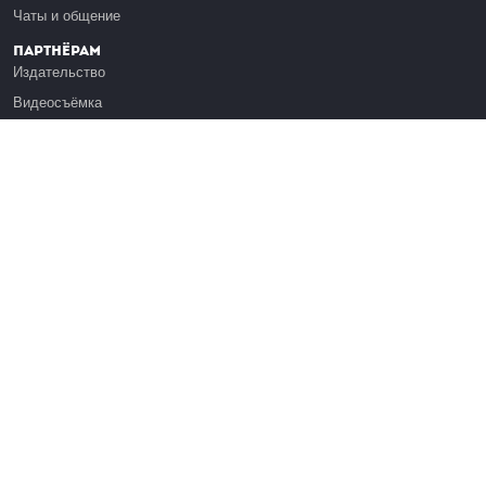
Чаты и общение
Партнёрам
Издательство
Видеосъёмка
Обучение сотрудников
Платформа Эдуардо
Медиагранты
Публикация
Реклама
Реквизиты
Инфо
О Лекториуме
Вакансии
Поддержать проект
Правовая информация
Контакты