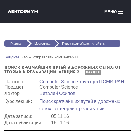
Перейти к основному содержанию
Лекториум
МЕНЮ
Онлайн-курсы
Вы здесь
Медиатека
Главная
Медиатека
Поиск кратчайших путей в дорожных сетях: от теории к реализации. Лекция 2
Онлайн-школы
Войдите
, чтобы отправлять комментарии
Поиск кратчайших путей в дорожных сетях: от
Courses in English
теории к реализации. Лекция 2
лекция
Партнёр:
Computer Science клуб при ПОМИ РАН
Войти
Предмет:
Computer Science
Лектор:
Виталий Осипов
Курс лекций:
Поиск кратчайших путей в дорожных
сетях: от теории к реализации
Дата записи:
05.11.16
Дата публикации:
16.11.16