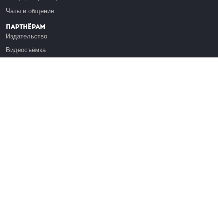
Чаты и общение
Партнёрам
Издательство
Видеосъёмка
Обучение сотрудников
Платформа Эдуардо
Медиагранты
Публикация
Реклама
Реквизиты
Инфо
О Лекториуме
Вакансии
Поддержать проект
Правовая информация
Контакты