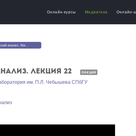
Онлайн-курсы
Медиатека
Онлайн-
й анализ. Лекция 22
нализ. Лекция 22
лекция
аборатория им. П.Л. Чебышева СПбГУ
нализ