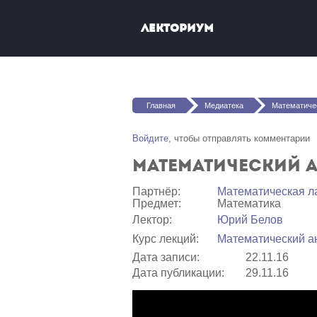
Перейти к основному содержанию
Лекториум
Вы здесь
Главная
Медиатека
Математически
Войдите
, чтобы отправлять комментарии
Математический а
Партнёр:
Математичеcкая л
Предмет:
Математика
Лектор:
Юрий Белов
Курс лекций:
Математический а
Дата записи:
22.11.16
Дата публикации:
29.11.16