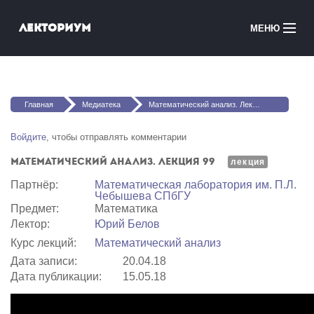
Перейти к основному содержанию
Лекториум
МЕНЮ
Онлайн-курсы
Вы здесь
Медиатека
Главная
Медиатека
Математический анализ. Лекция 99
Онлайн-школы
Войдите
, чтобы отправлять комментарии
Математический анализ. Лекция 99
Courses in English
лекция
Партнёр:
Математичеcкая лаборатория им. П.Л.
Чебышева СПбГУ
Войти
Предмет:
Математика
Лектор:
Юрий Белов
Курс лекций:
Математический анализ
Дата записи:
20.04.18
Дата публикации:
15.05.18