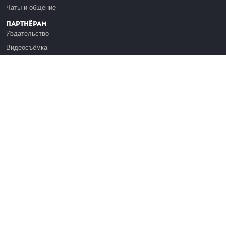
Чаты и общение
Партнёрам
Издательство
Видеосъёмка
Обучение сотрудников
Платформа Эдуардо
Медиагранты
Публикация
Реклама
Реквизиты
Инфо
О Лекториуме
Вакансии
Поддержать проект
Правовая информация
Контакты