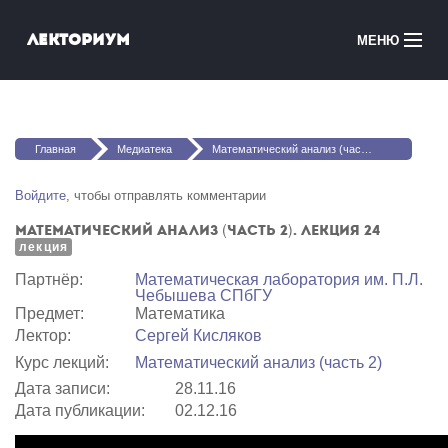
Перейти к основному содержанию
Лекториум
МЕНЮ
Онлайн-курсы
Вы здесь
Медиатека
Главная
Медиатека
Математический анализ (часть 2). Лекция 24
Онлайн-школы
Войдите
, чтобы отправлять комментарии
Математический анализ (часть 2). Лекция 24
Courses in English
лекция
Партнёр:
Математичеcкая лаборатория им. П.Л.
Войти
Чебышева СПбГУ
Предмет:
Математика
Лектор:
Сергей Кисляков
Курс лекций:
Математический анализ (часть 2)
Дата записи:
28.11.16
Дата публикации:
02.12.16