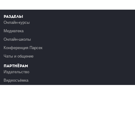
Разделы
Онлайн-курсы
Медиатека
Онлайн-школы
Конференция Парсек
Чаты и общение
Партнёрам
Издательство
Видеосъёмка
Обучение сотрудников
Платформа Эдуардо
Медиагранты
Публикация
Реклама
Реквизиты