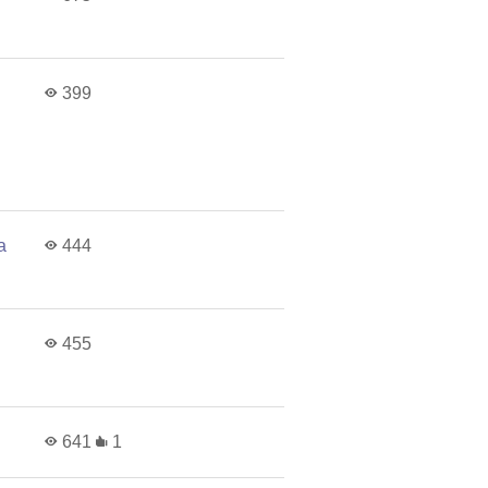
399
a
a
444
455
641
1