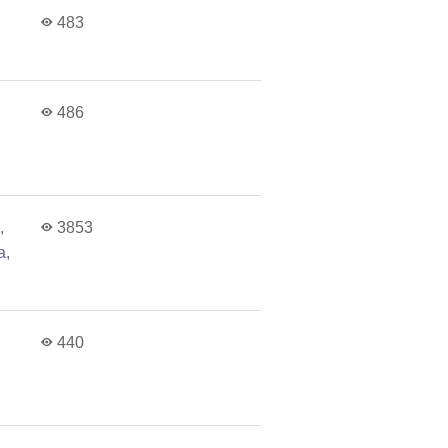
483
486
a
,
3853
a
,
440