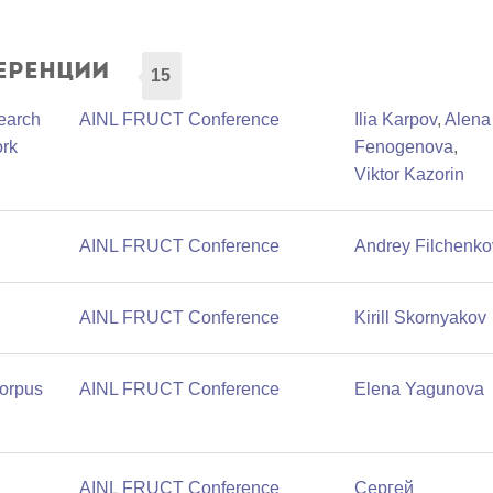
еренции
15
search
AINL FRUCT Conference
Ilia Karpov
,
Alena
ork
Fenogenova
,
Viktor Kazorin
AINL FRUCT Conference
Andrey Filchenko
AINL FRUCT Conference
Kirill Skornyakov
orpus
AINL FRUCT Conference
Elena Yagunova
AINL FRUCT Conference
Сергей