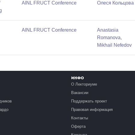
f
AINL FRUCT Conference
Олеся Кольцова
g
AINL FRUCT Conference
Anastasia
Romanova
,
Mikhail Nefedov
Инфо
О Лекториуме
Вакансии
дников
Поддержать проект
ардо
Правовая информация
Контакты
Оферта
Команда