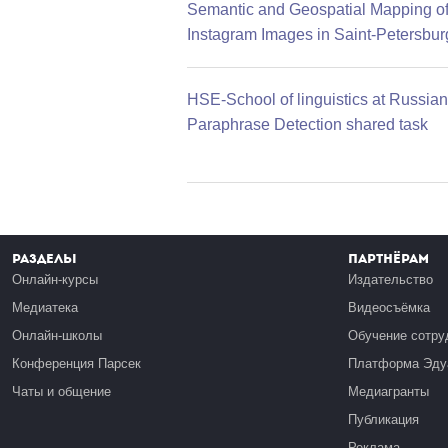
Semantic and Geospatial Mapping o
Instagram Images in Saint-Petersbur
HSE-School of linguistics at Russian
Paraphrase Detection shared task
Разделы
Партнёрам
Онлайн-курсы
Издательство
Медиатека
Видеосъёмка
Онлайн-школы
Обучение сотру
Конференция Парсек
Платформа Эду
Чаты и общение
Медиагранты
Публикация
Реклама