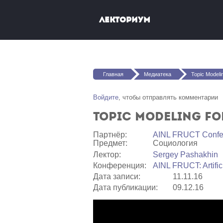
Перейти к основному содержанию
Лекториум
Вы здесь
Главная
Медиатека
Topic Modeling for F
Войдите
, чтобы отправлять комментарии
Topic Modeling fo
Партнёр:
AINL FRUCT Confe
Предмет:
Социология
Лектор:
Sergey Pashakhin
Конференция:
AINL FRUCT: Artific
Дата записи:
11.11.16
Дата публикации:
09.12.16