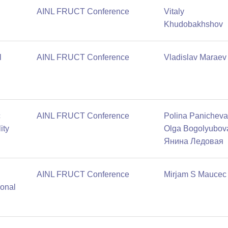
AINL FRUCT Conference
Vitaly
Khudobakhshov
l
AINL FRUCT Conference
Vladislav Maraev
c
AINL FRUCT Conference
Polina Panichev
ity
Olga Bogolyubov
Янина Ледовая
AINL FRUCT Conference
Mirjam S Maucec
ional