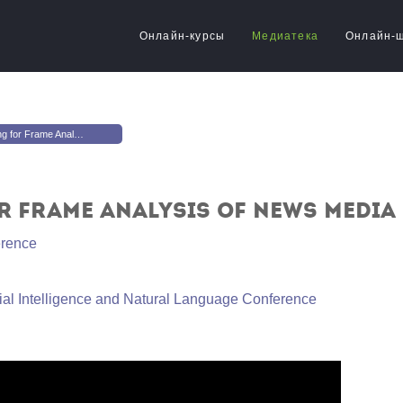
Онлайн-курсы
Медиатека
Онлайн-
rame Analysis of News Media
r Frame Analysis of News Media
rence
ial Intelligence and Natural Language Conference