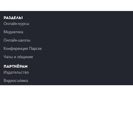
Разделы
Онлайн-курсы
Медиатека
Онлайн-школы
Конференция Парсек
Чаты и общение
Партнёрам
Издательство
Видеосъёмка
Обучение сотрудников
Платформа Эдуардо
Медиагранты
Публикация
Реклама
Реквизиты