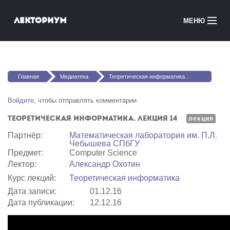
Перейти к основному содержанию
Лекториум
МЕНЮ
Онлайн-курсы
Вы здесь
Медиатека
Главная
Медиатека
Теоретическая информатика. Лекция 14
Онлайн-школы
Войдите
, чтобы отправлять комментарии
Теоретическая информатика. Лекция 14
Courses in English
лекция
Партнёр:
Математичеcкая лаборатория им. П.Л.
Чебышева СПбГУ
Войти
Предмет:
Computer Science
Лектор:
Александр Охотин
Курс лекций:
Теоретическая информатика
Дата записи:
01.12.16
Дата публикации:
12.12.16