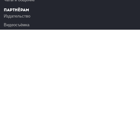
Партнёрам
Издательство
Видеосъёмка
Обучение сотрудников
Платформа Эдуардо
Медиагранты
Публикация
Реклама
Реквизиты
Инфо
О Лекториуме
Вакансии
Поддержать проект
Правовая информация
Контакты
Оферта