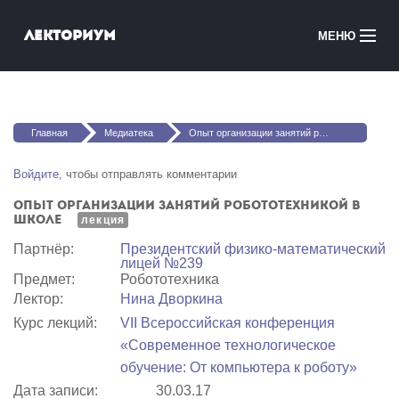
Перейти к основному содержанию
Лекториум
МЕНЮ
Онлайн-курсы
Вы здесь
Медиатека
Главная
Медиатека
Опыт организации занятий робототехникой в школе
Онлайн-школы
Войдите
, чтобы отправлять комментарии
Опыт организации занятий робототехникой в
Courses in English
школе
лекция
Партнёр:
Президентский физико-математический
Войти
лицей №239
Предмет:
Робототехника
Лектор:
Нина Дворкина
Курс лекций:
VII Всероссийская конференция
«Современное технологическое
обучение: От компьютера к роботу»
Дата записи:
30.03.17