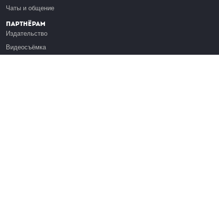
Чаты и общение
Партнёрам
Издательство
Видеосъёмка
Обучение сотрудников
Платформа Эдуардо
Медиагранты
Публикация
Реклама
Реквизиты
Инфо
О Лекториуме
Вакансии
Поддержать проект
Правовая информация
Контакты