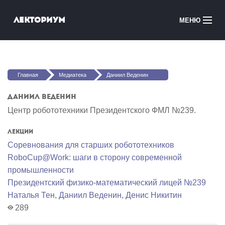
Перейти к основному содержанию
Лекториум
МЕНЮ
Онлайн-курсы
Вы здесь
Медиатека
Главная
Медиатека
Даниил Веденин
Онлайн-школы
Даниил Веденин
Центр робототехники Президентского ФМЛ №239.
Courses in English
Лекции
Войти
Соревнования для старших робототехников
RoboCup@Work: шаги в сторону современной
промышленности
Президентский физико-математический лицей №239
Наталья Тен
,
Даниил Веденин
,
Денис Никитин
289