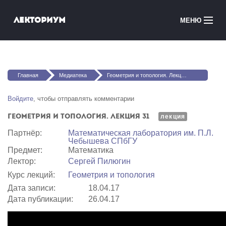
Перейти к основному содержанию
Лекториум
МЕНЮ
Онлайн-курсы
Вы здесь
Медиатека
Главная
Медиатека
Геометрия и топология. Лекция 31
Онлайн-школы
Войдите
, чтобы отправлять комментарии
Геометрия и топология. Лекция 31
Courses in English
лекция
Партнёр:
Математичеcкая лаборатория им. П.Л.
Чебышева СПбГУ
Войти
Предмет:
Математика
Лектор:
Сергей Пилюгин
Курс лекций:
Геометрия и топология
Дата записи:
18.04.17
Дата публикации:
26.04.17