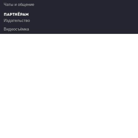
Чаты и общение
Партнёрам
Издательство
Видеосъёмка
Обучение сотрудников
Платформа Эдуардо
Медиагранты
Публикация
Реклама
Реквизиты
Инфо
О Лекториуме
Вакансии
Поддержать проект
Правовая информация
Контакты