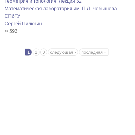
Геометрия и топология. Лекция 32
Математичеcкая лаборатория им. П.Л. Чебышева
СПбГУ
Сергей Пилюгин
593
Страницы
1
2
3
следующая ›
последняя »