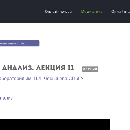
Онлайн-курсы
Медиатека
Онлайн-
й анализ. Лекция 11
нализ. Лекция 11
лекция
аборатория им. П.Л. Чебышева СПбГУ
нализ