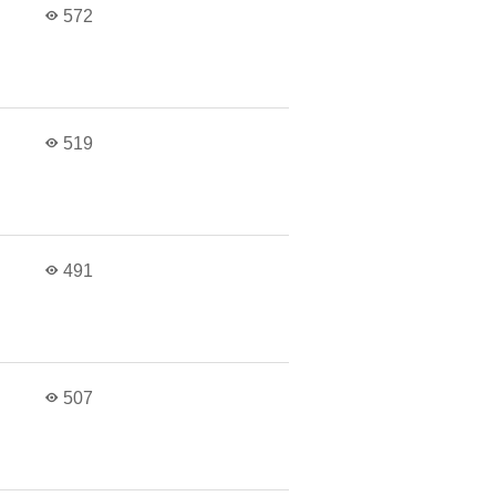
в
572
в
519
в
491
в
507