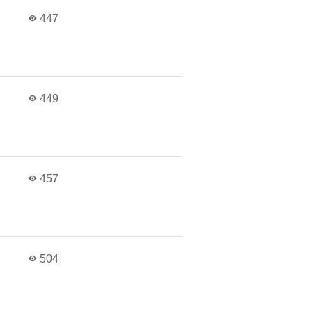
в
447
в
449
в
457
в
504