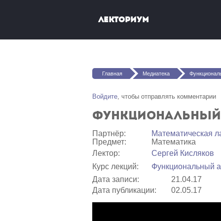
Перейти к основному содержанию
Лекториум
Вы здесь
Главная
Медиатека
Функциональны
Войдите
, чтобы отправлять комментарии
Функциональный а
Партнёр:
Математичеcкая л
Предмет:
Математика
Лектор:
Сергей Кисляков
Курс лекций:
Функциональный а
Дата записи:
21.04.17
Дата публикации:
02.05.17