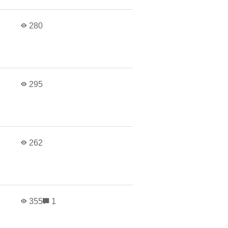
в
280
в
295
в
262
в
355
1