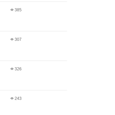
в
385
в
307
в
326
в
243