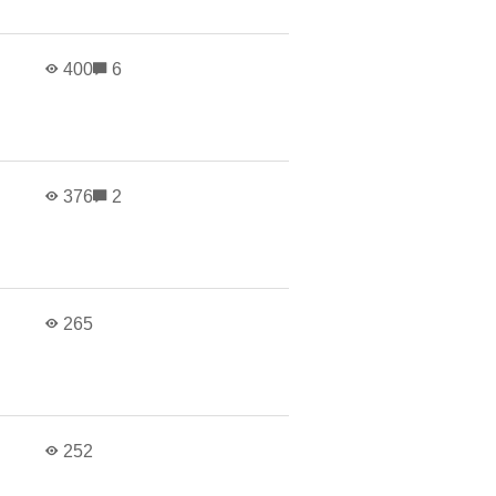
в
400
6
в
376
2
в
265
в
252