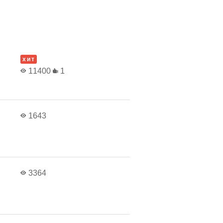
в
хит
11400
1
в
1643
в
3364