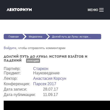
Перейти к основному содержанию
Лекториум
МЕНЮ
Онлайн-курсы
Вы здесь
Медиатека
Главная
Медиатека
Долгий путь до Луны: история взлётов и падений
Онлайн-школы
Войдите
, чтобы отправлять комментарии
Долгий путь до Луны: история взлётов и
Courses in English
падений
лекция
Партнёр:
Старкон
Войти
Предмет:
Науковедение
Лектор:
Анастасия Корсун
Конференция:
Парсек 2017
Дата записи:
28.07.17
Дата публикации:
11.09.17