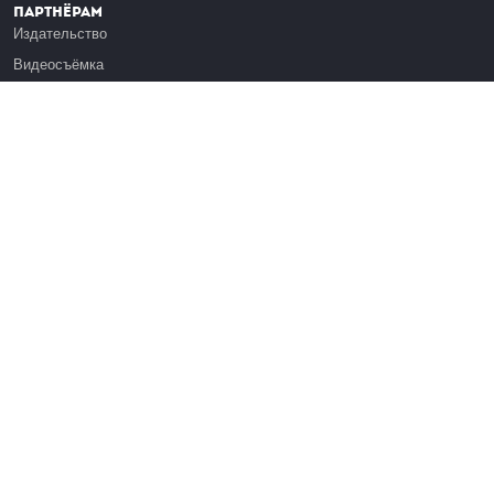
Партнёрам
Издательство
Видеосъёмка
Обучение сотрудников
Платформа Эдуардо
Медиагранты
Публикация
Реклама
Реквизиты
Инфо
О Лекториуме
Вакансии
Поддержать проект
Правовая информация
Контакты
Оферта
Команда