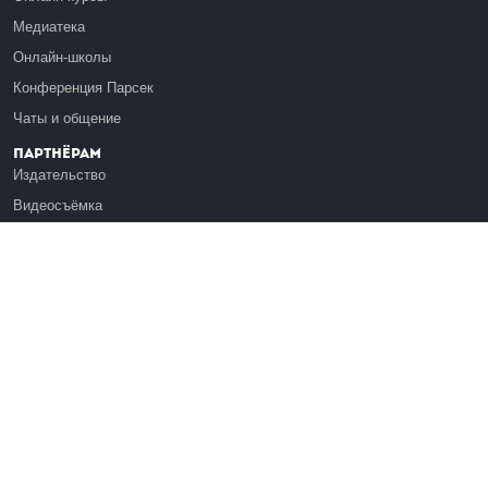
Медиатека
Онлайн-школы
Конференция Парсек
Чаты и общение
Партнёрам
Издательство
Видеосъёмка
Обучение сотрудников
Платформа Эдуардо
Медиагранты
Публикация
Реклама
Реквизиты
Инфо
О Лекториуме
Вакансии