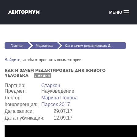
Перейти к основному содержанию
Лекториум
МЕНЮ
Онлайн-курсы
Вы здесь
Медиатека
Главная
Медиатека
Как и зачем редактировать ДНК живого человека
Онлайн-школы
Войдите
, чтобы отправлять комментарии
Как и зачем редактировать ДНК живого
Courses in English
человека
лекция
Партнёр:
Старкон
Войти
Предмет:
Науковедение
Лектор:
Марина Попова
Конференция:
Парсек 2017
Дата записи:
29.07.17
Дата публикации:
12.09.17