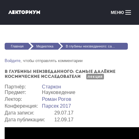
Перейти к основному содержанию
Лекториум
МЕНЮ
Онлайн-курсы
Вы здесь
Медиатека
Главная
Медиатека
В глубины неизведанного: самые далёкие космические исследователи
Онлайн-школы
Войдите
, чтобы отправлять комментарии
В глубины неизведанного: самые далёкие
Courses in English
космические исследователи
лекция
Партнёр:
Старкон
Войти
Предмет:
Науковедение
Лектор:
Роман Рогов
Конференция:
Парсек 2017
Дата записи:
29.07.17
Дата публикации:
12.09.17