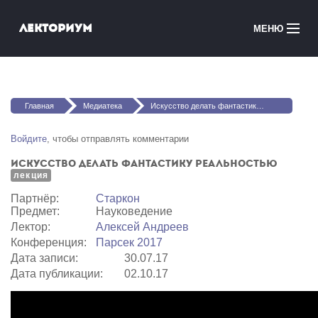
Перейти к основному содержанию
Лекториум
МЕНЮ
Онлайн-курсы
Вы здесь
Медиатека
Главная
Медиатека
Искусство делать фантастику реальностью
Онлайн-школы
Войдите
, чтобы отправлять комментарии
Искусство делать фантастику реальностью
Courses in English
лекция
Партнёр:
Старкон
Войти
Предмет:
Науковедение
Лектор:
Алексей Андреев
Конференция:
Парсек 2017
Дата записи:
30.07.17
Дата публикации:
02.10.17