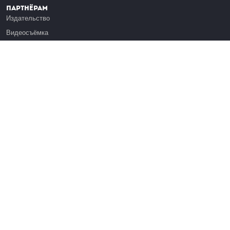
Партнёрам
Издательство
Видеосъёмка
Обучение сотрудников
Платформа Эдуардо
Медиагранты
Публикация
Реклама
Реквизиты
Инфо
О Лекториуме
Вакансии
Поддержать проект
Правовая информация
Контакты
Оферта