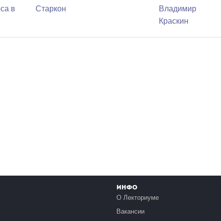
са в
Старкон
Владимир
Краскин
Инфо
О Лекториуме
Вакансии