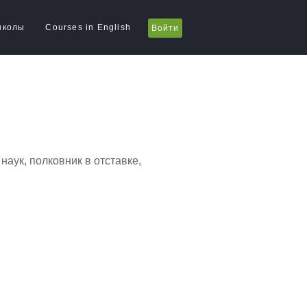
школы
Courses in English
Войти
наук, полковник в отставке,