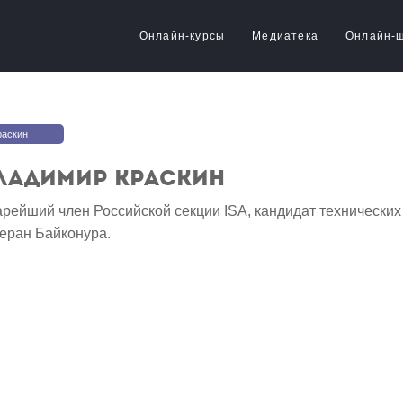
Онлайн-курсы
Медиатека
Онлайн-
раскин
ладимир Краскин
рейший член Российской секции ISA, кандидат технических 
еран Байконура.