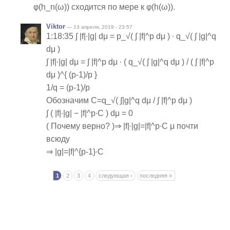
φ(h_n(ω)) сходится по мере к φ(h(ω)).
Viktor
— 13 апреля, 2019 - 23:57
1:18:35 ∫ |f|∙|g| dμ = p_√( ∫ |f|^p dμ ) ∙ q_√( ∫ |g|^q
dμ )
∫ |f|∙|g| dμ = ∫ |f|^p dμ ∙ ( q_√( ∫ |g|^q dμ ) / ( ∫ |f|^p
dμ )^{ (p-1)/p }
1/q = (p-1)/p
Обозначим C=q_√( ∫|g|^q dμ / ∫ |f|^p dμ )
∫ ( |f|∙|g| − |f|^p∙C ) dμ = 0
( Почему верно? )⇒ |f|∙|g|=|f|^p∙C μ почти
всюду
⇒ |g|=|f|^{p-1}∙C
Страницы
1
2
3
4
следующая ›
последняя »