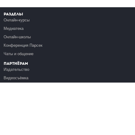
Разделы
Онлайн-курсы
Медиатека
Онлайн-школы
Конференция Парсек
Чаты и общение
Партнёрам
Издательство
Видеосъёмка
Обучение сотрудников
Платформа Эдуардо
Медиагранты
Публикация
Реклама
Реквизиты