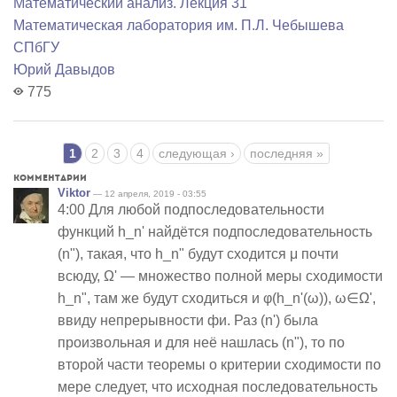
Математический анализ. Лекция 31
Математичеcкая лаборатория им. П.Л. Чебышева
СПбГУ
Юрий Давыдов
775
Страницы
1
2
3
4
следующая ›
последняя »
Комментарии
Viktor
— 12 апреля, 2019 - 03:55
4:00 Для любой подпоследовательности
функций h_n' найдётся подпоследовательность
(n"), такая, что h_n" будут сходится μ почти
всюду, Ω' — множество полной меры сходимости
h_n", там же будут сходиться и φ(h_n'(ω)), ω∈Ω',
ввиду непрерывности фи. Раз (n') была
произвольная и для неё нашлась (n"), то по
второй части теоремы о критерии сходимости по
мере следует, что исходная последовательность