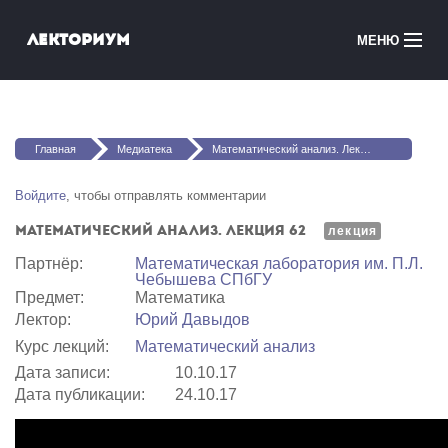
Перейти к основному содержанию
Лекториум
МЕНЮ
Онлайн-курсы
Вы здесь
Медиатека
Главная
Медиатека
Математический анализ. Лекция 62
Онлайн-школы
Войдите
, чтобы отправлять комментарии
Математический анализ. Лекция 62
Courses in English
лекция
Партнёр:
Математичеcкая лаборатория им. П.Л.
Чебышева СПбГУ
Войти
Предмет:
Математика
Лектор:
Юрий Давыдов
Курс лекций:
Математический анализ
Дата записи:
10.10.17
Дата публикации:
24.10.17