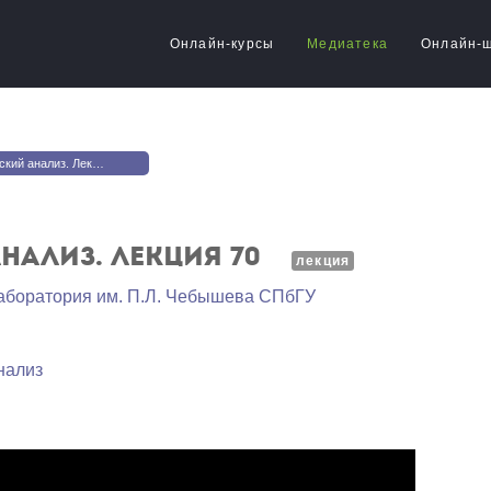
Онлайн-курсы
Медиатека
Онлайн-
й анализ. Лекция 70
нализ. Лекция 70
лекция
аборатория им. П.Л. Чебышева СПбГУ
нализ