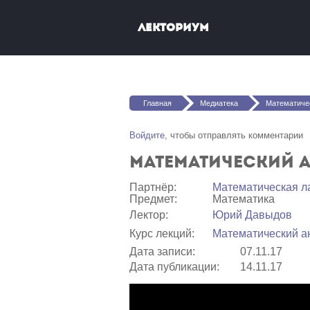
Перейти к основному содержанию
Лекториум
Вы здесь
Главная
Медиатека
Математически
Войдите
, чтобы отправлять комментарии
Математический а
Партнёр:
Математичеcкая л
Предмет:
Математика
Лектор:
Юрий Давыдов
Курс лекций:
Математический а
Дата записи:
07.11.17
Дата публикации:
14.11.17