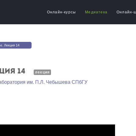
Онлайн-курсы
Медиатека
Онлайн-
е. Лекция 14
ция 14
лекция
аборатория им. П.Л. Чебышева СПбГУ