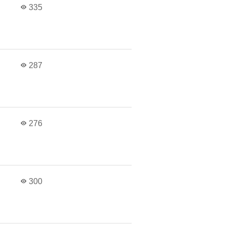
в
335
в
287
в
276
в
300