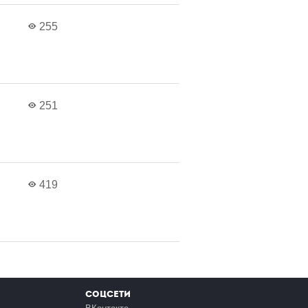
в
255
в
251
в
419
Соцсети