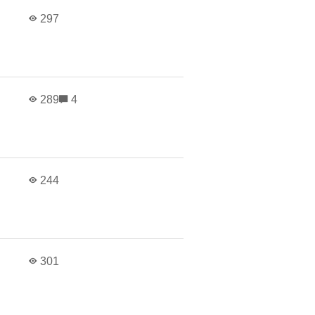
в
297
в
289
4
в
244
в
301