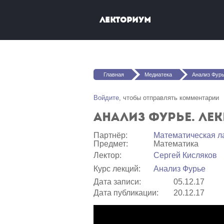
Перейти к основному содержанию
Лекториум
Вы здесь
Главная
Медиатека
Анализ Фурь
Войдите
, чтобы отправлять комментарии
Анализ Фурье. Лек
Партнёр:
Математичеcкая л
Предмет:
Математика
Лектор:
Сергей Кисляков
Курс лекций:
Анализ Фурье
Дата записи:
05.12.17
Дата публикации:
20.12.17