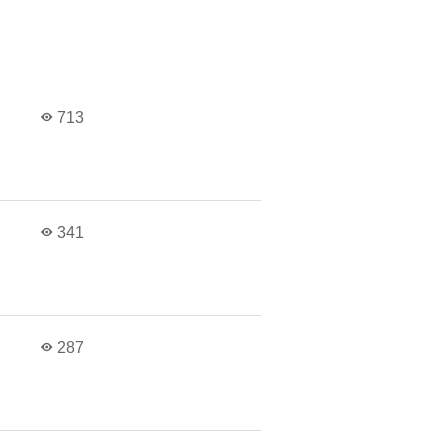
в
713
в
341
в
287