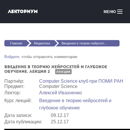
Перейти к основному содержанию
Лекториум
МЕНЮ
Онлайн-курсы
Вы здесь
Медиатека
Главная
Медиатека
Введение в теорию нейросетей и глубокое обучение. Лекция 2
Онлайн-школы
Войдите
, чтобы отправлять комментарии
Введение в теорию нейросетей и глубокое
Courses in English
обучение. Лекция 2
лекция
Партнёр:
Computer Science клуб при ПОМИ РАН
Войти
Предмет:
Computer Science
Лектор:
Алексей Ивахненко
Курс лекций:
Введение в теорию нейросетей и
глубокое обучение
Дата записи:
09.12.17
Дата публикации:
25.12.17