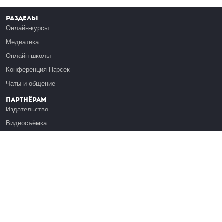
Разделы
Онлайн-курсы
Медиатека
Онлайн-школы
Конференция Парсек
Чаты и общение
Партнёрам
Издательство
Видеосъёмка
Обучение сотрудников
Платформа Эдуардо
Медиагранты
Публикация
Реклама
Реквизиты