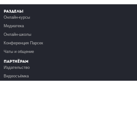
Разделы
Онлайн-курсы
Медиатека
Онлайн-школы
Конференция Парсек
Чаты и общение
Партнёрам
Издательство
Видеосъёмка
Обучение сотрудников
Платформа Эдуардо
Медиагранты
Публикация
Реклама
Реквизиты