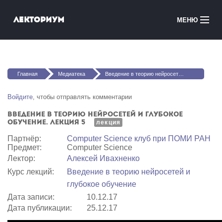
Перейти к основному содержанию
Лекториум
МЕНЮ
Онлайн-курсы
Вы здесь
Медиатека
Главная
Медиатека
Введение в теорию нейросетей и глубокое обучение. Лекция 5
Онлайн-школы
Войдите
, чтобы отправлять комментарии
Введение в теорию нейросетей и глубокое
Courses in English
обучение. Лекция 5
лекция
Партнёр:
Computer Science клуб при ПОМИ РАН
Войти
Предмет:
Computer Science
Лектор:
Алексей Ивахненко
Курс лекций:
Введение в теорию нейросетей и
глубокое обучение
Дата записи:
10.12.17
Дата публикации:
25.12.17