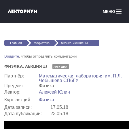
Перейти к основному содержанию
Лекториум
МЕНЮ
Онлайн-курсы
Вы здесь
Медиатека
Главная
Медиатека
Физика. Лекция 13
Онлайн-школы
Войдите
, чтобы отправлять комментарии
Физика. Лекция 13
Courses in English
лекция
Партнёр:
Математичеcкая лаборатория им. П.Л.
Чебышева СПбГУ
Войти
Предмет:
Физика
Лектор:
Алексей Юлин
Курс лекций:
Физика
Дата записи:
17.05.18
Дата публикации:
23.05.18