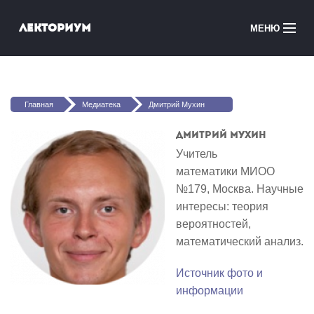
Перейти к основному содержанию
Лекториум
МЕНЮ
Онлайн-курсы
Вы здесь
Медиатека
Главная
Медиатека
Дмитрий Мухин
Онлайн-школы
Дмитрий Мухин
Учитель
Courses in English
математики МИОО
№179, Москва. Научные
Войти
интересы: теория
вероятностей,
математический анализ.
Источник фото и
информации