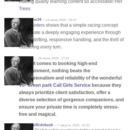
making quality learning content so accessible!
Her
Trees
Davidjohn34
— 14 июля, 2026 - 09:47
Drift Hunters
shows that a simple racing concept
can create a deeply engaging experience through
skillful drifting, responsive handling, and the thrill of
mastering every turn.
anna001
— 29 июля, 2026 - 17:03
When it comes to booking high-end
entertainment, nothing beats the
professionalism and reliability of the wonderful
VIP Green park Call Girls Service
because they
always prioritize client satisfaction, offer a
diverse selection of gorgeous companions, and
ensure your private time is completely stress-
free and magical.
PremiumRishikesh
— 7 августа, 2026 - 20:31