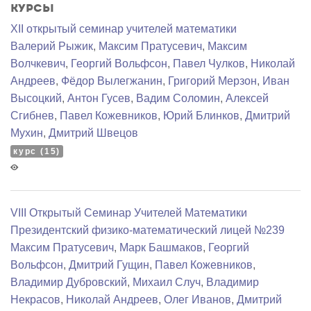
Курсы
XII открытый семинар учителей математики
Валерий Рыжик
,
Максим Пратусевич
,
Максим
Волчкевич
,
Георгий Вольфсон
,
Павел Чулков
,
Николай
Андреев
,
Фёдор Вылегжанин
,
Григорий Мерзон
,
Иван
Высоцкий
,
Антон Гусев
,
Вадим Соломин
,
Алексей
Сгибнев
,
Павел Кожевников
,
Юрий Блинков
,
Дмитрий
Мухин
,
Дмитрий Швецов
курс (15)
VIII Открытый Семинар Учителей Математики
Президентский физико-математический лицей №239
Максим Пратусевич
,
Марк Башмаков
,
Георгий
Вольфсон
,
Дмитрий Гущин
,
Павел Кожевников
,
Владимир Дубровский
,
Михаил Случ
,
Владимир
Некрасов
,
Николай Андреев
,
Олег Иванов
,
Дмитрий