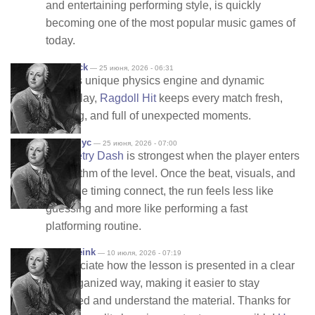
and entertaining performing style, is quickly
becoming one of the most popular music games of
today.
roseblack
— 25 июня, 2026 - 06:31
With its unique physics engine and dynamic
gameplay,
Ragdoll Hit
keeps every match fresh,
exciting, and full of unexpected moments.
Анонимус
— 25 июня, 2026 - 07:00
Geometry Dash
is strongest when the player enters
the rhythm of the level. Once the beat, visuals, and
obstacle timing connect, the run feels less like
guessing and more like performing a fast
platforming routine.
Gerizineink
— 10 июля, 2026 - 07:19
I appreciate how the lesson is presented in a clear
and organized way, making it easier to stay
engaged and understand the material. Thanks for